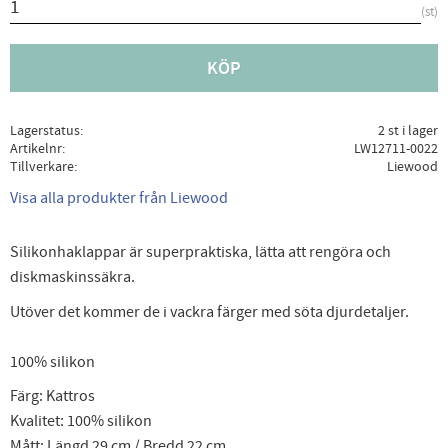
st
KÖP
Lagerstatus
2 st i lager
Artikelnr
LW12711-0022
Tillverkare
Liewood
Visa alla produkter från Liewood
Silikonhaklappar är superpraktiska, lätta att rengöra och
diskmaskinssäkra.
Utöver det kommer de i vackra färger med söta djurdetaljer.
100% silikon
Färg: Kattros
Kvalitet: 100% silikon
Mått: Längd 29 cm / Bredd 22 cm