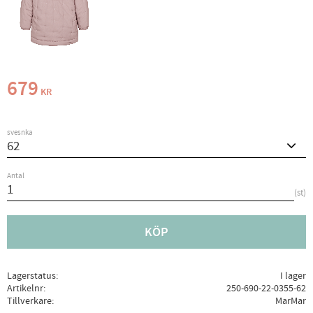
679
KR
svesnka
Antal
st
KÖP
Lagerstatus
I lager
Artikelnr
250-690-22-0355-62
Tillverkare
MarMar