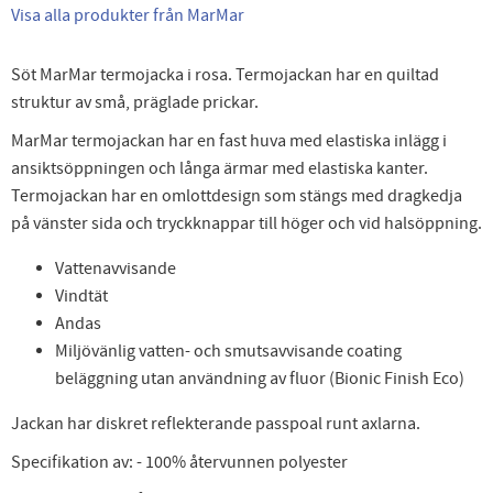
Visa alla produkter från MarMar
Söt MarMar termojacka i rosa. Termojackan har en quiltad
struktur av små, präglade prickar.
MarMar termojackan har en fast huva med elastiska inlägg i
ansiktsöppningen och långa ärmar med elastiska kanter.
Termojackan har en omlottdesign som stängs med dragkedja
på vänster sida och tryckknappar till höger och vid halsöppning.
Vattenavvisande
Vindtät
Andas
Miljövänlig vatten- och smutsavvisande coating
beläggning utan användning av fluor (Bionic Finish Eco)
Jackan har diskret reflekterande passpoal runt axlarna.
Specifikation av: - 100% återvunnen polyester