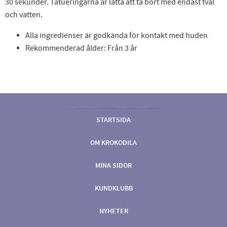
30 sekunder. Tatueringarna är lätta att ta bort med endast tvål
och vatten.
Alla ingredienser är godkända för kontakt med huden
Rekommenderad ålder: Från 3 år
STARTSIDA
OM KROKODILA
MINA SIDOR
KUNDKLUBB
NYHETER