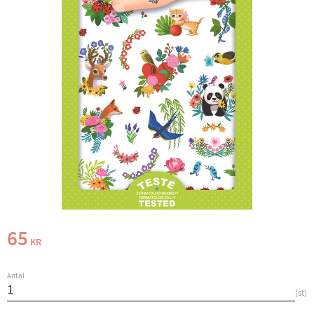
65
KR
Antal
st