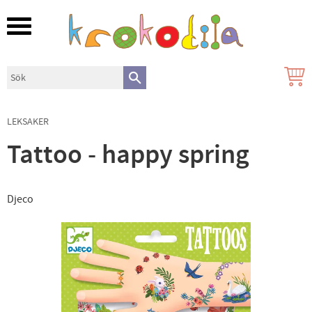
Meny
LEKSAKER
Tattoo - happy spring
Djeco