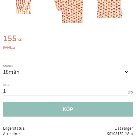
Nedsatt pris:
155
KR
Ordinarie pris:
310
KR
Storlek
Antal
st
KÖP
Lagerstatus
1 st i lager
Artikelnr
KS103151-18m