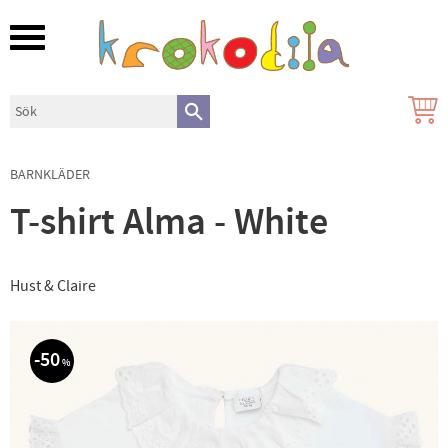
Meny
BARNKLÄDER
T-shirt Alma - White
Hust & Claire
50
%