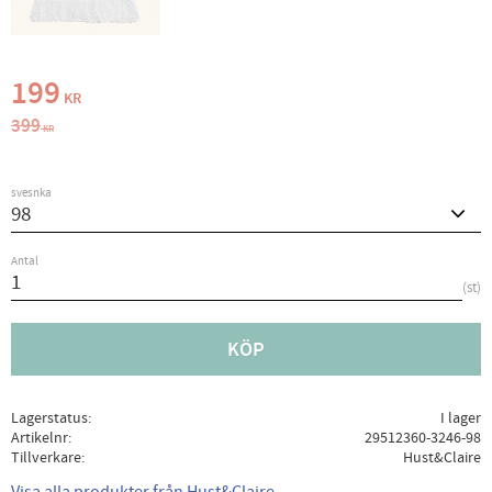
Nedsatt pris:
199
KR
Ordinarie pris:
399
KR
svesnka
Antal
st
KÖP
Lagerstatus
I lager
Artikelnr
29512360-3246-98
Tillverkare
Hust&Claire
Visa alla produkter från Hust&Claire