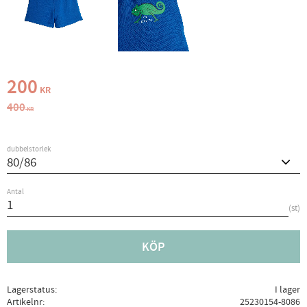
Nedsatt pris:
200
KR
Ordinarie pris:
400
KR
dubbelstorlek
Antal
st
KÖP
Lagerstatus
I lager
Artikelnr
25230154-8086