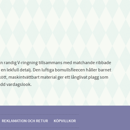
. En randig V‑ringning tillsammans med matchande ribbade
n lekfull detalj. Den luftiga bomullsfleecen håller barnet
kött, maskintvättbart material ger ett långlivat plagg som
ädd vardagslook.
REKLAMATION OCH RETUR
KÖPVILLKOR