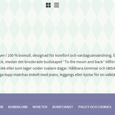
Rutnätsvy
Listvy
llover i 100 % bomull, designad för komfort och vardagsanvändning
yck, medan det broderade budskapet ”To the moon and back” tillför e
an, lek eller som lager under svalare dagar. Hållbara sömmar och lätts
 topp matchas enkelt med jeans, leggings eller kjolar för en välkl
OR
KUNDKLUBB
NYHETER
KUNDTJÄNST
POLICY OCH COOKIES