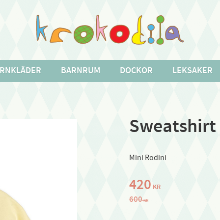
RNKLÄDER
BARNRUM
DOCKOR
LEKSAKER
Sweatshirt 
Mini Rodini
Nedsatt pris:
420
KR
Ordinarie pris:
600
KR