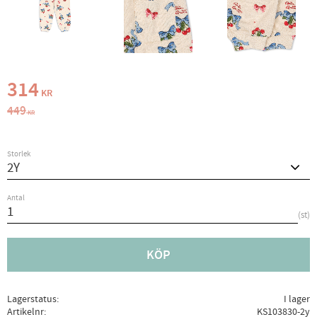
Nedsatt pris:
314
KR
Ordinarie pris:
449
KR
Storlek
Antal
st
KÖP
Lagerstatus
I lager
Artikelnr
KS103830-2y