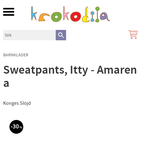
Meny
BARNKLÄDER
Sweatpants, Itty - Amaren
a
Konges Slöjd
30
%