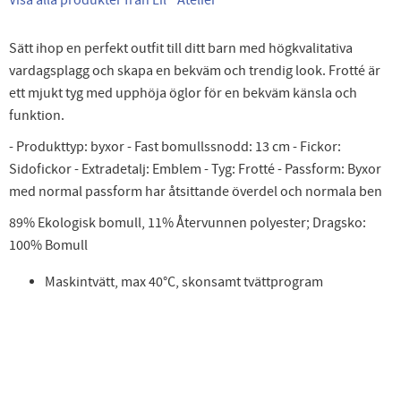
Sätt ihop en perfekt outfit till ditt barn med högkvalitativa
vardagsplagg och skapa en bekväm och trendig look. Frotté är
ett mjukt tyg med upphöja öglor för en bekväm känsla och
funktion.
- Produkttyp: byxor - Fast bomullssnodd: 13 cm - Fickor:
Sidofickor - Extradetalj: Emblem - Tyg: Frotté - Passform: Byxor
med normal passform har åtsittande överdel och normala ben
89% Ekologisk bomull, 11% Återvunnen polyester; Dragsko:
100% Bomull
Maskintvätt, max 40°C, skonsamt tvättprogram