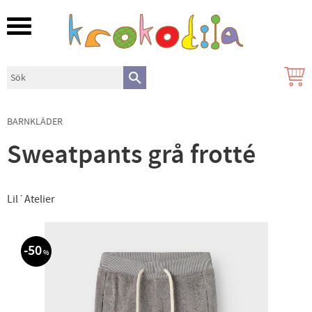
Meny
BARNKLÄDER
Sweatpants grå frotté
Lil´Atelier
50
%