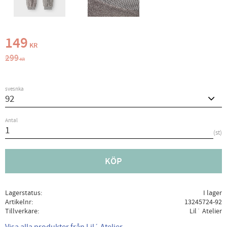
Nedsatt pris:
149
KR
Ordinarie pris:
299
KR
svesnka
Antal
st
KÖP
Lagerstatus
I lager
Artikelnr
13245724-92
Tillverkare
Lil´ Atelier
Visa alla produkter från Lil´ Atelier