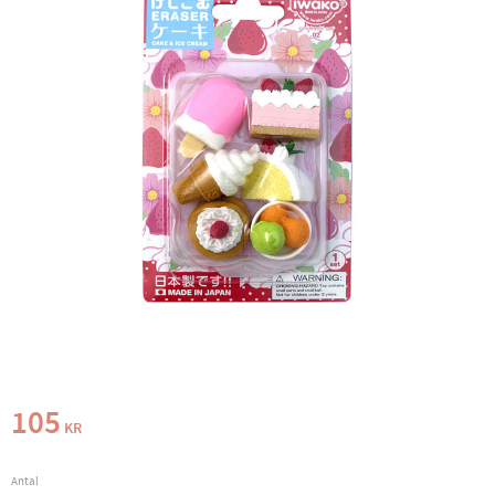
105
KR
Antal