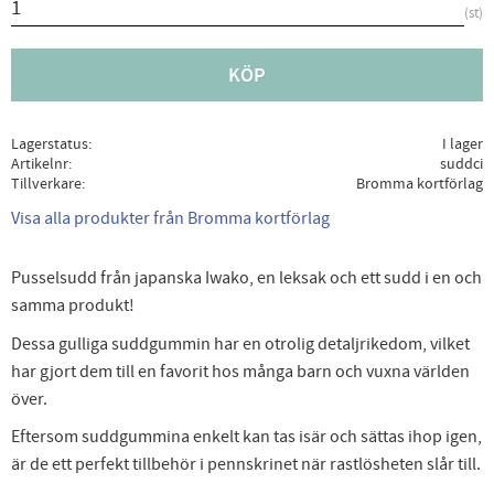
st
KÖP
Lagerstatus
I lager
Artikelnr
suddci
Tillverkare
Bromma kortförlag
Visa alla produkter från Bromma kortförlag
Pusselsudd från japanska Iwako, en leksak och ett sudd i en och
samma produkt!
Dessa gulliga suddgummin har en otrolig detaljrikedom, vilket
har gjort dem till en favorit hos många barn och vuxna världen
över.
Eftersom suddgummina enkelt kan tas isär och sättas ihop igen,
är de ett perfekt tillbehör i pennskrinet när rastlösheten slår till.