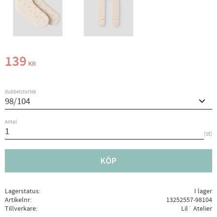
139
KR
dubbelstorlek
Antal
st
KÖP
Lagerstatus
I lager
Artikelnr
13252557-98104
Tillverkare
Lil´ Atelier