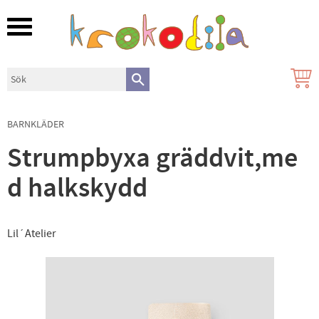
Meny
BARNKLÄDER
Strumpbyxa gräddvit,me
d halkskydd
Lil´Atelier