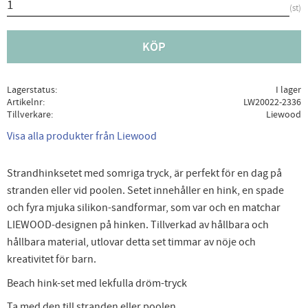
st
KÖP
Lagerstatus
I lager
Artikelnr
LW20022-2336
Tillverkare
Liewood
Visa alla produkter från Liewood
Strandhinksetet med somriga tryck, är perfekt för en dag på
stranden eller vid poolen. Setet innehåller en hink, en spade
och fyra mjuka silikon-sandformar, som var och en matchar
LIEWOOD-designen på hinken. Tillverkad av hållbara och
hållbara material, utlovar detta set timmar av nöje och
kreativitet för barn.
Beach hink-set med lekfulla dröm-tryck
Ta med den till stranden eller poolen