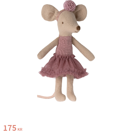
175
KR