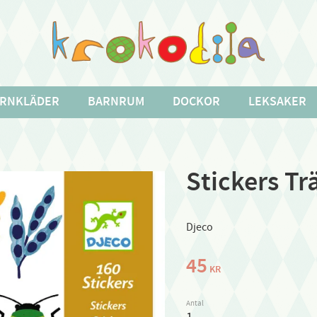
RNKLÄDER
BARNRUM
DOCKOR
LEKSAKER
Stickers Tr
Djeco
45
KR
Antal