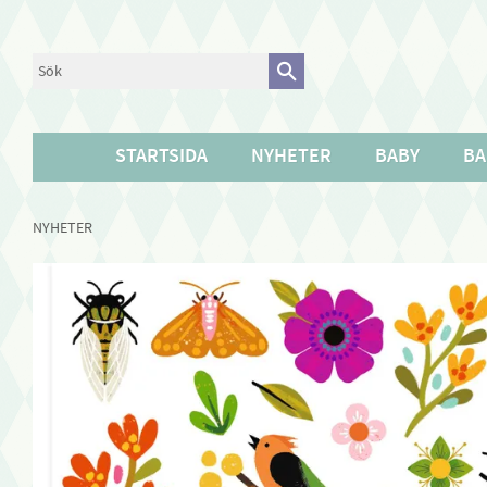
STARTSIDA
NYHETER
BABY
BA
NYHETER