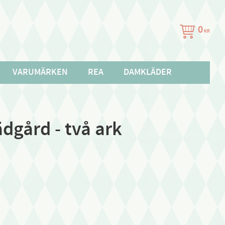
0
KR
VARUMÄRKEN
REA
DAMKLÄDER
ädgård - två ark