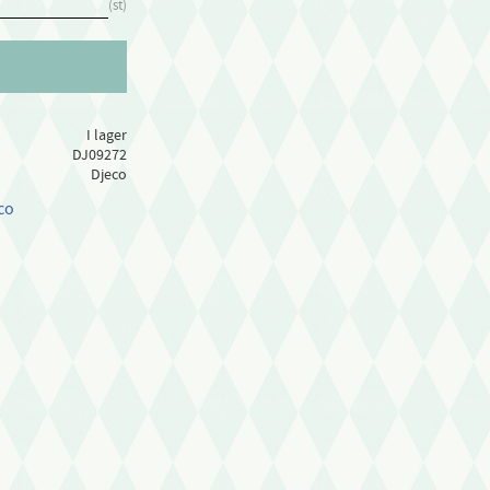
st
I lager
DJ09272
Djeco
co