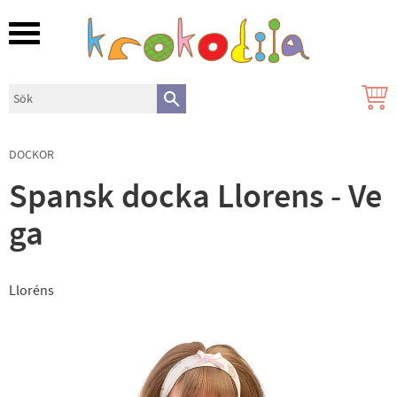
Meny
DOCKOR
Spansk docka Llorens - Ve
ga
Lloréns