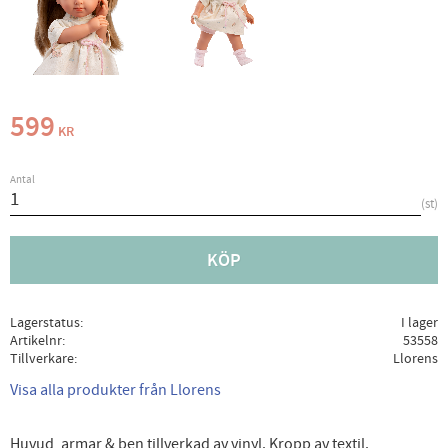
599
KR
Antal
st
KÖP
Lagerstatus
I lager
Artikelnr
53558
Tillverkare
Llorens
Visa alla produkter från Llorens
Huvud, armar & ben tillverkad av vinyl. Kropp av textil.