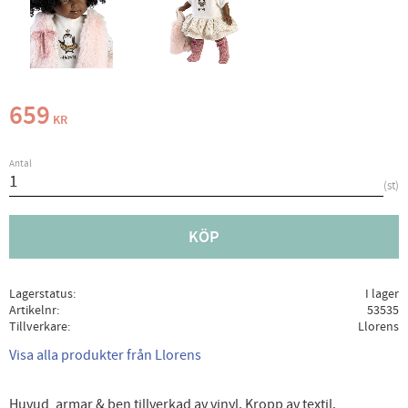
659
KR
Antal
st
KÖP
Lagerstatus
I lager
Artikelnr
53535
Tillverkare
Llorens
Visa alla produkter från Llorens
Huvud, armar & ben tillverkad av vinyl. Kropp av textil.