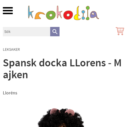
Meny
LEKSAKER
Spansk docka LLorens - M
ajken
Lloréns