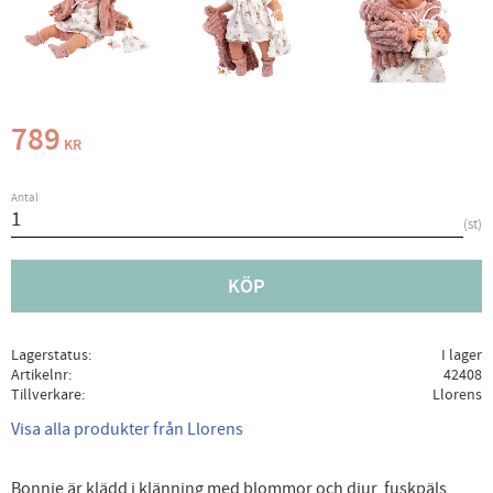
789
KR
Antal
st
KÖP
Lagerstatus
I lager
Artikelnr
42408
Tillverkare
Llorens
Visa alla produkter från Llorens
Bonnie är klädd i klänning med blommor och djur, fuskpäls,