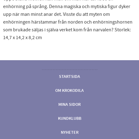
enhörning på språng. Denna magiska och mytiska figur dyker
upp när man minst anar det. Visste du att myten om
enhörningen härstammar från norden och enhörningshornen
som brukade säljas i själva verket kom från narvalen? Storlek:
14,7 x 14,2 x 8,2 cm
STARTSIDA
OM KROKODILA
MINA SIDOR
KUNDKLUBB
NYHETER