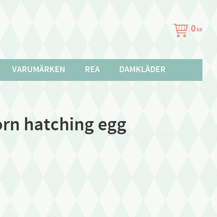
0
KR
VARUMÄRKEN
REA
DAMKLÄDER
orn hatching egg