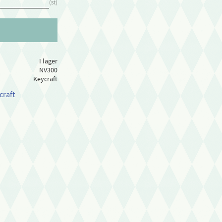
st
I lager
NV300
Keycraft
craft