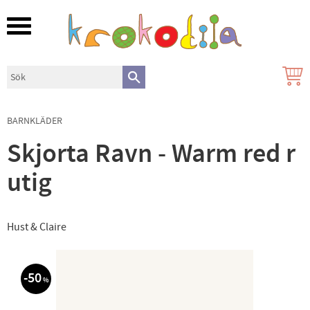
Meny
BARNKLÄDER
Skjorta Ravn - Warm red r
utig
Hust & Claire
50
%