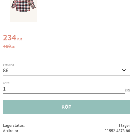
Nedsatt pris:
234
KR
Ordinarie pris:
469
KR
svesnka
Antal
st
KÖP
Lagerstatus
I lager
Artikelnr
11552-4373-86