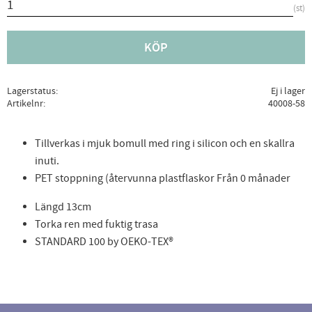
st
KÖP
Lagerstatus
Ej i lager
Artikelnr
40008-58
Tillverkas i mjuk bomull med ring i silicon och en skallra
inuti.
PET stoppning (återvunna plastflaskor Från 0 månader
Längd 13cm
Torka ren med fuktig trasa
STANDARD 100 by OEKO-TEX®