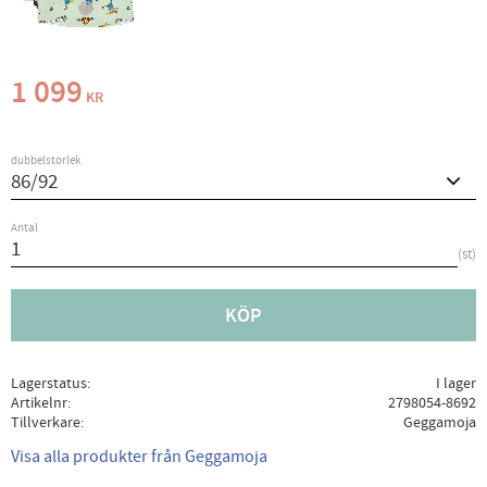
1 099
KR
dubbelstorlek
Antal
st
KÖP
Lagerstatus
I lager
Artikelnr
2798054-8692
Tillverkare
Geggamoja
Visa alla produkter från Geggamoja