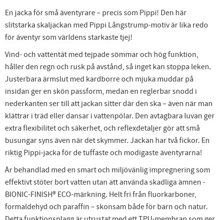
En jacka för små äventyrare – precis som Pippi! Den här
slitstarka skaljackan med Pippi Långstrump-motiv är lika redo
för äventyr som världens starkaste tjej!
Vind- och vattentät med tejpade sömmar och hög funktion,
håller den regn och rusk på avstånd, så inget kan stoppa leken.
Justerbara ärmslut med kardborre och mjuka muddar på
insidan ger en skön passform, medan en reglerbar snodd i
nederkanten ser till att jackan sitter där den ska – även när man
klättrar i träd eller dansar i vattenpölar. Den avtagbara luvan ger
extra flexibilitet och säkerhet, och reflexdetaljer gör att små
busungar syns även när det skymmer. Jackan har två fickor. En
riktig Pippi-jacka för de tuffaste och modigaste äventyrarna!
Är behandlad med en smart och miljövänlig impregnering som
effektivt stöter bort vatten utan att använda skadliga ämnen -
BIONIC-FINISH® ECO-märkning. Helt fri från fluorkarboner,
formaldehyd och paraffin – skonsam både för barn och natur.
Detta funktionsplagg är utrustat med ett TPU-membran som ger