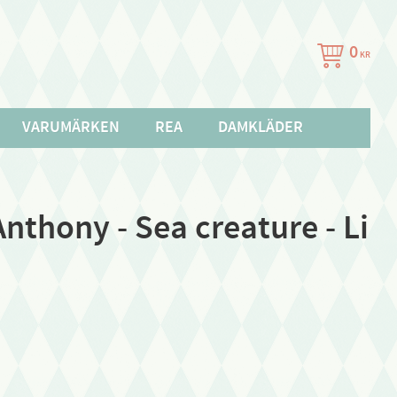
0
KR
VARUMÄRKEN
REA
DAMKLÄDER
nthony - Sea creature - Li