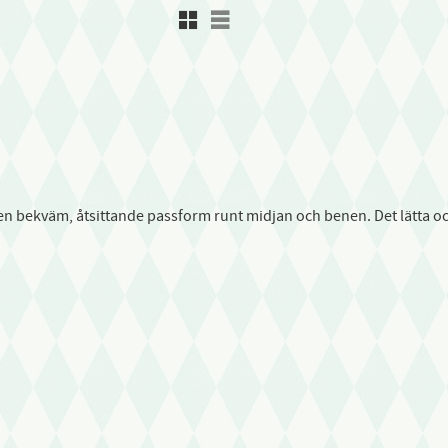
Rutnätsvy
Listvy
bekväm, åtsittande passform runt midjan och benen. Det lätta och str