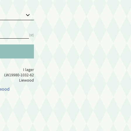
st
I lager
LW19980-1032-62
Liewood
ewood