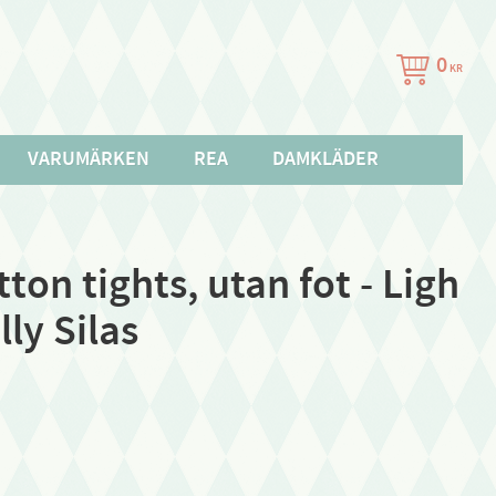
0
KR
VARUMÄRKEN
REA
DAMKLÄDER
ton tights, utan fot - Ligh
lly Silas