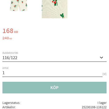
Nedsatt pris:
168
KR
Ordinarie pris:
240
KR
dubbelstorlek
Antal
st
KÖP
Lagerstatus
I lager
Artikelnr
25230108-116122