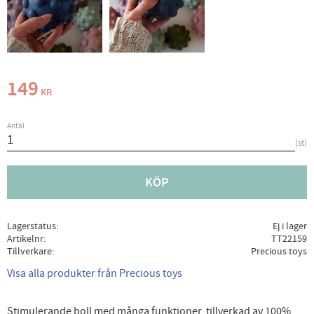
149
KR
Antal
st
KÖP
Lagerstatus
Ej i lager
Artikelnr
TT22159
Tillverkare
Precious toys
Visa alla produkter från Precious toys
Stimulerande boll med många funktioner, tillverkad av 100%