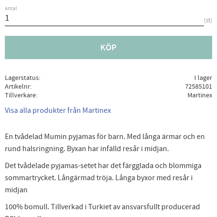
Antal
st
KÖP
Lagerstatus
I lager
Artikelnr
72585101
Tillverkare
Martinex
Visa alla produkter från Martinex
En tvådelad Mumin pyjamas för barn. Med långa ärmar och en
rund halsringning. Byxan har infälld resår i midjan.
Det tvådelade pyjamas-setet har det färgglada och blommiga
sommartrycket. Långärmad tröja. Långa byxor med resår i
midjan
100% bomull. Tillverkad i Turkiet av ansvarsfullt producerad