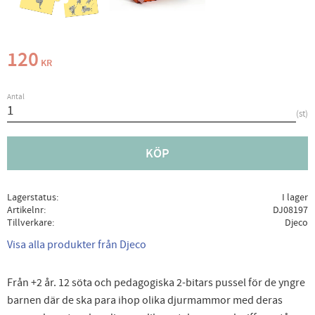
120
KR
Antal
st
KÖP
Lagerstatus
I lager
Artikelnr
DJ08197
Tillverkare
Djeco
Visa alla produkter från Djeco
Från +2 år. 12 söta och pedagogiska 2-bitars pussel för de yngre
barnen där de ska para ihop olika djurmammor med deras