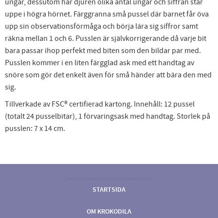
ungar, dessutom har djuren olika antal ungar och siffran står
uppe i högra hörnet. Färggranna små pussel där barnet får öva
upp sin observationsförmåga och börja lära sig siffror samt
räkna mellan 1 och 6. Pusslen är självkorrigerande då varje bit
bara passar ihop perfekt med biten som den bildar par med.
Pusslen kommer i en liten färgglad ask med ett handtag av
snöre som gör det enkelt även för små händer att bära den med
sig.
Tillverkade av FSC® certifierad kartong. Innehåll: 12 pussel
(totalt 24 pusselbitar), 1 förvaringsask med handtag. Storlek på
pusslen: 7 x 14 cm.
STARTSIDA
OM KROKODILA