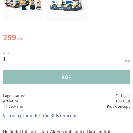
299
KR
Antal
st
KÖP
Lagerstatus
Ej i lager
Artikelnr
1000719
Tillverkare
Kids Concept
Visa alla produkter från Kids Concept
Nu är det full fart i stan. Aidens polispatrull kör snabbt i