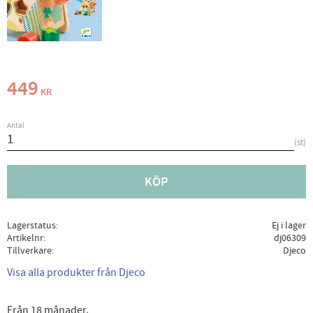
449
KR
Antal
st
KÖP
Lagerstatus
Ej i lager
Artikelnr
dj06309
Tillverkare
Djeco
Visa alla produkter från Djeco
Från 18 månader.