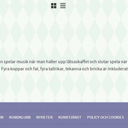
Rutnätsvy
Listvy
an spelar musik när man häller upp låtsaskaffet och slutar spela n
yra koppar och fat, fyra tallrikar, tekanna och bricka är inkluderat.
OR
KUNDKLUBB
NYHETER
KUNDTJÄNST
POLICY OCH COOKIES