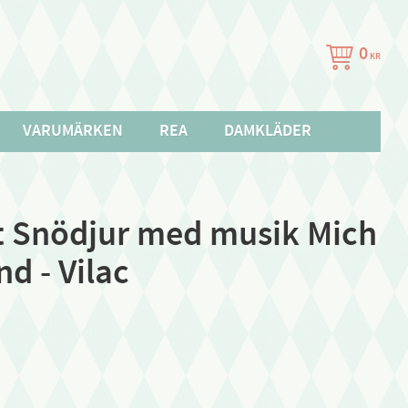
0
KR
VARUMÄRKEN
REA
DAMKLÄDER
åt Snödjur med musik Mich
nd - Vilac