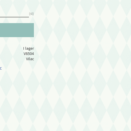
st
I lager
V8504
Vilac
c