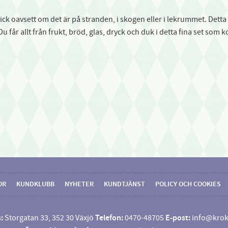
ck oavsett om det är på stranden, i skogen eller i lekrummet. Detta
Du får allt från frukt, bröd, glas, dryck och duk i detta fina set som
OR
KUNDKLUBB
NYHETER
KUNDTJÄNST
POLICY OCH COOKIES
:
Storgatan 33, 352 30 Växjö
Telefon:
0470-48705
E-post:
info@krok