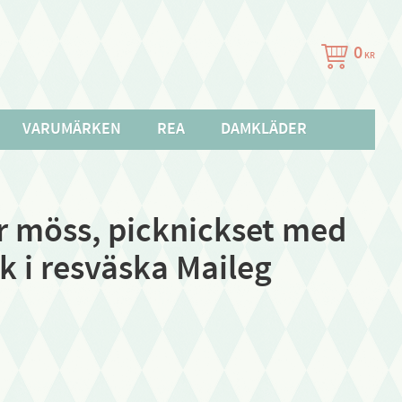
0
KR
VARUMÄRKEN
REA
DAMKLÄDER
r möss, picknickset med
 i resväska Maileg