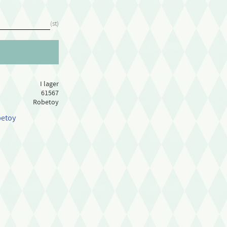
st
I lager
61567
Robetoy
betoy