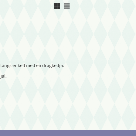
Rutnätsvy
Listvy
 stängs enkelt med en dragkedja.
jal.