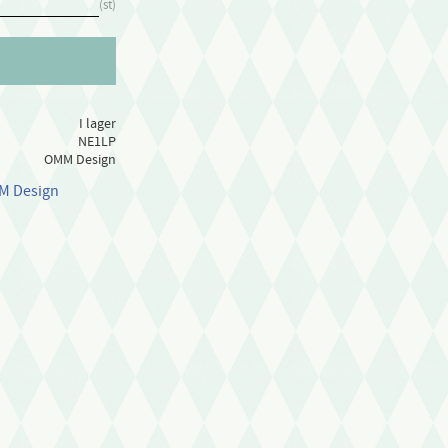
st
I lager
NE1LP
OMM Design
MM Design