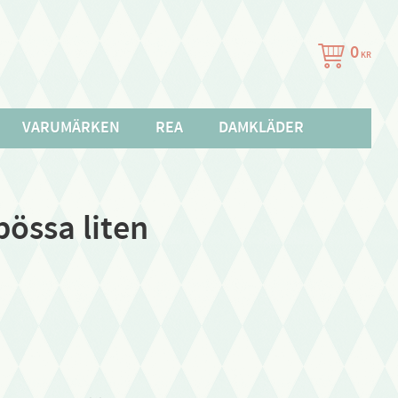
0
KR
VARUMÄRKEN
REA
DAMKLÄDER
össa liten