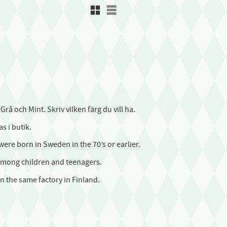
Rutnätsvy
Listvy
Grå och Mint. Skriv vilken färg du vill ha.
s i butik.
ere born in Sweden in the 70’s or earlier.
among children and teenagers.
 the same factory in Finland.