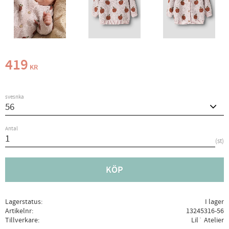
419
KR
svesnka
Antal
st
KÖP
Lagerstatus
I lager
Artikelnr
13245316-56
Tillverkare
Lil´ Atelier