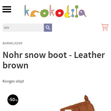
Meny
BARNKLÄDER
Nohr snow boot - Leather
brown
Konges slöjd
50
%