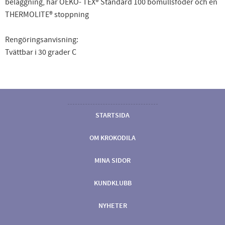
beläggning, har OEKO- TEX® Standard 100 bomullsfoder och en
THERMOLITE® stoppning
Rengöringsanvisning:
Tvättbar i 30 grader C
STARTSIDA
OM KROKODILA
MINA SIDOR
KUNDKLUBB
NYHETER