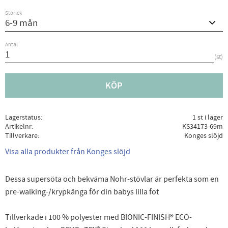
Storlek
Antal
st
KÖP
Lagerstatus
1 st i lager
Artikelnr
KS34173-69m
Tillverkare
Konges slöjd
Visa alla produkter från Konges slöjd
Dessa supersöta och bekväma Nohr-stövlar är perfekta som en
pre-walking-/krypkänga för din babys lilla fot
Tillverkade i 100 % polyester med BIONIC-FINISH® ECO-