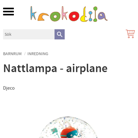
Meny
BARNRUM
INREDNING
Nattlampa - airplane
Djeco