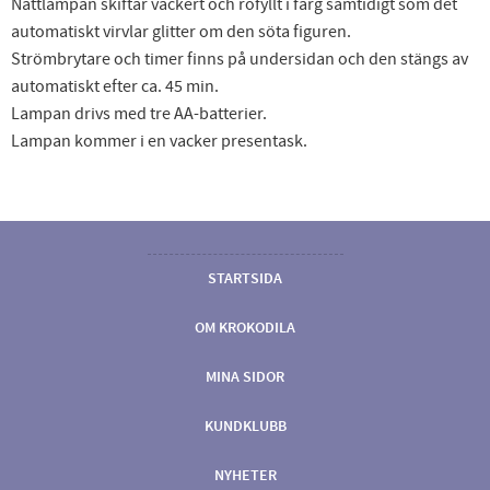
Nattlampan skiftar vackert och rofyllt i färg samtidigt som det
automatiskt virvlar glitter om den söta figuren.
Strömbrytare och timer finns på undersidan och den stängs av
automatiskt efter ca. 45 min.
Lampan drivs med tre AA-batterier.
Lampan kommer i en vacker presentask.
STARTSIDA
OM KROKODILA
MINA SIDOR
KUNDKLUBB
NYHETER