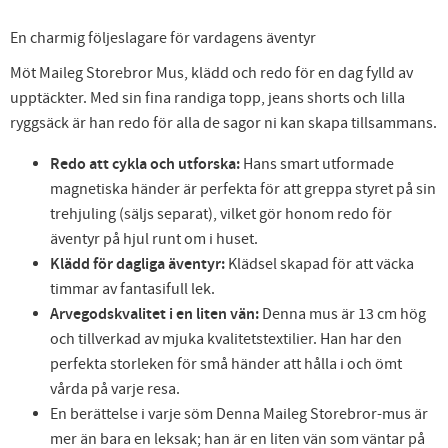
En charmig följeslagare för vardagens äventyr
Möt Maileg Storebror Mus, klädd och redo för en dag fylld av
upptäckter. Med sin fina randiga topp, jeans shorts och lilla
ryggsäck är han redo för alla de sagor ni kan skapa tillsammans.
Redo att cykla och utforska:
Hans smart utformade
magnetiska händer är perfekta för att greppa styret på sin
trehjuling (säljs separat), vilket gör honom redo för
äventyr på hjul runt om i huset.
Klädd för dagliga äventyr:
Klädsel skapad för att väcka
timmar av fantasifull lek.
Arvegodskvalitet i en liten vän:
Denna mus är 13 cm hög
och tillverkad av mjuka kvalitetstextilier. Han har den
perfekta storleken för små händer att hålla i och ömt
vårda på varje resa.
En berättelse i varje söm Denna Maileg Storebror-mus är
mer än bara en leksak; han är en liten vän som väntar på