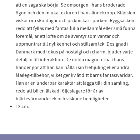
att en saga ska börja. Se omsorgen i hans broderade
ögon och den mjuka texturen i hans linnekropp. Klädslen
viskar om skoldagar och picknickar i parken. Ryggsäcken,
redo att fyllas med fantasifulla mellanmål eller små funna
föremål, är ett löfte om de äventyr som väntar och
uppmuntrar till nyfikenhet och stillsam lek. Designad i
Danmark med fokus på nostalgi och charm, bjuder varje
detalj in till interaktion. De dolda magneterna i hans
händer gör att han kan hålla i sin trehjuling eller andra
Maileg-tillbehör, vilket ger liv åt ditt barns fantasivärldar.
Han är en underbar karaktär att lägga till i din samling,
redo att bli en älskad följeslagare för år av
hjärtevärmande lek och viskade hemligheter.
13 cm.