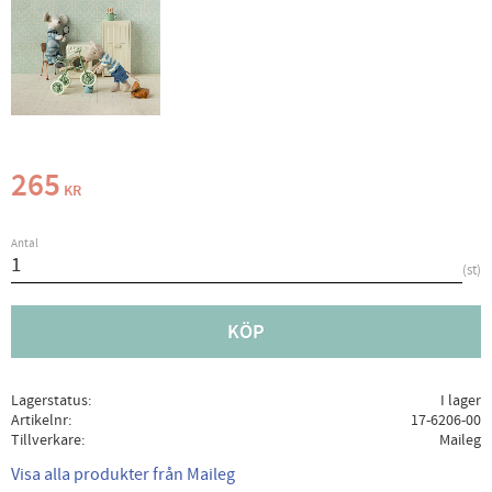
265
KR
Antal
st
KÖP
Lagerstatus
I lager
Artikelnr
17-6206-00
Tillverkare
Maileg
Visa alla produkter från Maileg