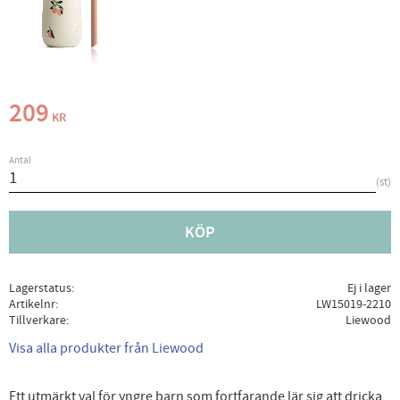
209
KR
Antal
st
KÖP
Lagerstatus
Ej i lager
Artikelnr
LW15019-2210
Tillverkare
Liewood
Visa alla produkter från Liewood
Ett utmärkt val för yngre barn som fortfarande lär sig att dricka