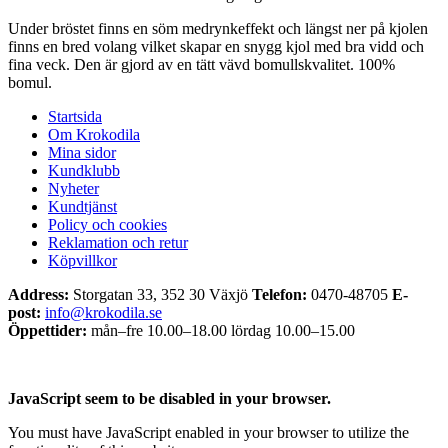
Under bröstet finns en söm medrynkeffekt och längst ner på kjolen
finns en bred volang vilket skapar en snygg kjol med bra vidd och
fina veck. Den är gjord av en tätt vävd bomullskvalitet. 100%
bomul.
Startsida
Om Krokodila
Mina sidor
Kundklubb
Nyheter
Kundtjänst
Policy och cookies
Reklamation och retur
Köpvillkor
Address:
Storgatan 33, 352 30 Växjö
Telefon:
0470-48705
E-
post:
info@krokodila.se
Öppettider:
mån–fre 10.00–18.00 lördag 10.00–15.00
JavaScript seem to be disabled in your browser.
You must have JavaScript enabled in your browser to utilize the