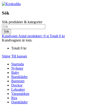
Sök
Sök produkter & kategorier
Sök
Kundvagn
Antal produkter:
0
st
Totalt
0
kr
Kundvagnen är tom.
Totalt
0
kr
Stäng
Till kassan
Startsida
Nyheter
Baby
Barnkläder
Barnrum
Dockor
Leksaker
Varumärken
Rea
Damkläder