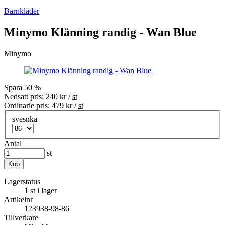
Barnkläder
Minymo Klänning randig - Wan Blue
Minymo
Spara
50
%
Nedsatt pris:
240
kr
/
st
Ordinarie pris:
479
kr
/
st
svesnka
Antal
st
Köp
Lagerstatus
1 st i lager
Artikelnr
123938-98-86
Tillverkare