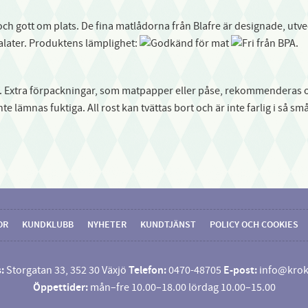
ch gott om plats. De fina matlådorna från Blafre är designade, utve
talater. Produktens lämplighet:
.
 Extra förpackningar, som matpapper eller påse, rekommenderas om m
te lämnas fuktiga. All rost kan tvättas bort och är inte farlig i så s
OR
KUNDKLUBB
NYHETER
KUNDTJÄNST
POLICY OCH COOKIES
:
Storgatan 33, 352 30 Växjö
Telefon:
0470-48705
E-post:
info@krok
Öppettider:
mån–fre 10.00–18.00 lördag 10.00–15.00