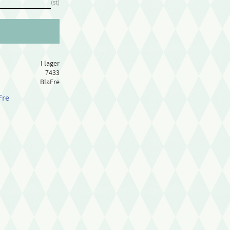
st
I lager
7433
BlaFre
Fre