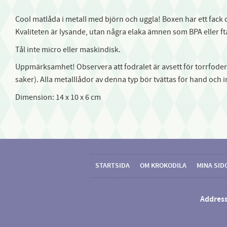
Cool matlåda i metall med björn och uggla! Boxen har ett fack o
Kvaliteten är lysande, utan några elaka ämnen som BPA eller f
Tål inte micro eller maskindisk.
Uppmärksamhet! Observera att fodralet är avsett för torrfoder.
saker). Alla metalllådor av denna typ bör tvättas för hand och in
Dimension: 14 x 10 x 6 cm
STARTSIDA
OM KROKODILA
MINA SID
Address