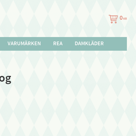
0
KR
VARUMÄRKEN
REA
DAMKLÄDER
og