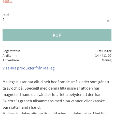
Ordinarie pris:
265
KR
Antal
st
KÖP
Lagerstatus
1 st i lager
Artikelnr
14-4411-00
Tillverkare
Maileg
Visa alla produkter från Maileg
Mailegs nissar har alltid helt bedårande små kläder som går att
ta av och på. Speciellt med denna lilla nisse är att den har
magneter i hand och vänster fot. Detta betyder att den kan
"klättra" i granen tillsammans med sina vänner, eller kanske
bara sitta hand i hand.
Mailegs juldekorationer är alltid något alldeles extra. Med fina