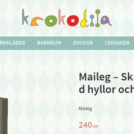
RNKLÄDER
BARNRUM
DOCKOR
LEKSAKER
Maileg – S
d hyllor oc
Maileg
240
KR