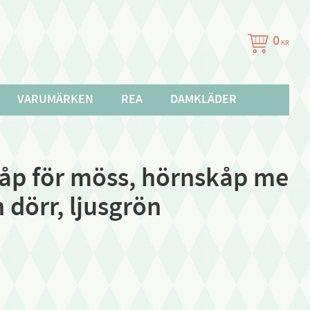
0
KR
VARUMÄRKEN
REA
DAMKLÄDER
kåp för möss, hörnskåp me
h dörr, ljusgrön