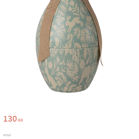
130
KR
Antal