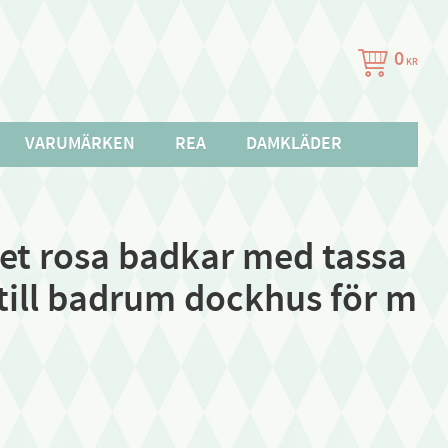
0
KR
VARUMÄRKEN
REA
DAMKLÄDER
tet rosa badkar med tassa
 till badrum dockhus för m