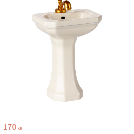
170
KR