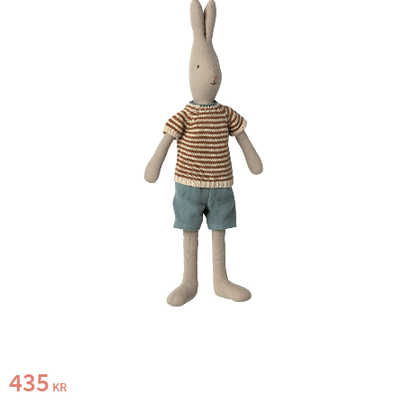
435
KR