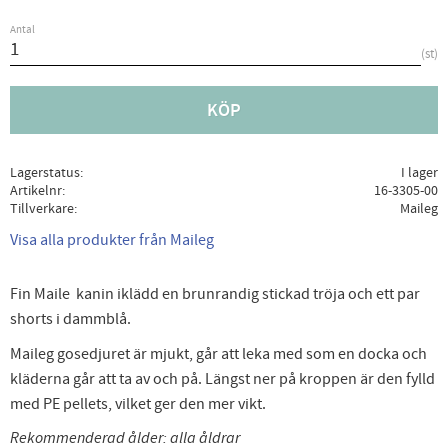
Antal
st
KÖP
Lagerstatus
I lager
Artikelnr
16-3305-00
Tillverkare
Maileg
Visa alla produkter från Maileg
Fin Maile kanin iklädd en brunrandig stickad tröja och ett par
shorts i dammblå.
Maileg gosedjuret är mjukt, går att leka med som en docka och
kläderna går att ta av och på. Längst ner på kroppen är den fylld
med PE pellets, vilket ger den mer vikt.
Rekommenderad ålder: alla åldrar